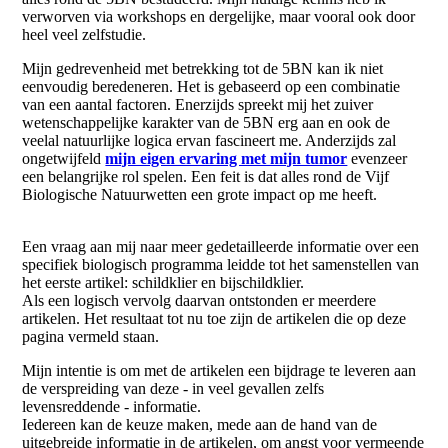
verworven via workshops en dergelijke, maar vooral ook door
heel veel zelfstudie.
Mijn gedrevenheid met betrekking tot de 5BN kan ik niet
eenvoudig beredeneren. Het is gebaseerd op een combinatie
van een aantal factoren. Enerzijds spreekt mij het zuiver
wetenschappelijke karakter van de 5BN erg aan en ook de
veelal natuurlijke logica ervan fascineert me. Anderzijds zal
ongetwijfeld
mijn eigen ervaring met mijn tumor
evenzeer
een belangrijke rol spelen. Een feit is dat alles rond de Vijf
Biologische Natuurwetten een grote impact op me heeft.
Een vraag aan mij naar meer gedetailleerde informatie over een
specifiek biologisch programma leidde tot het samenstellen van
het eerste artikel: schildklier en bijschildklier.
Als een logisch vervolg daarvan ontstonden er meerdere
artikelen. Het resultaat tot nu toe zijn de artikelen die op deze
pagina vermeld staan.
Mijn intentie is om met de artikelen een bijdrage te leveren aan
de verspreiding van deze - in veel gevallen zelfs
levensreddende - informatie.
Iedereen kan de keuze maken, mede aan de hand van de
uitgebreide informatie in de artikelen, om angst voor vermeende