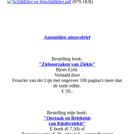
Schildklier en bijschildklier.pdf
(979.1KB)
Aanmelden nieuwsbrief
Bestelling boek:
"Zielsoorzaken van Ziekte"
Bjorn Eybl.
Vertaald door
Froucke van der Lijn met ongeveer 100 pagina's meer dan
de oude editie.
€ 59,-
Bestelling mijn boek:
"Oorzaak en Betekenis
van Kinderziekte"
E-boek (€ 7,50) of