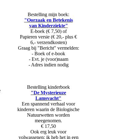
Bestelling mijn boek:
"Oorzaak en Betekenis
van Kinderziekte"
E-boek (€ 7,50) of
Papieren versie (€ 20,- plus €
6,- verzendkosten)
Graag bij "Bericht" vermelden:
- Boek of e-book
- Evt. je (voor)naam
- Adres indien nodig
Bestelling kinderboek
e
"De Mysterieuze
Lamsvacht"
Een spannend verhaal voor
kinderen waarin de Biologische
Natuurwetten worden
meegenomen.
€ 17,50
Ook erg leuk voor
volwassenen: ik heb het in een