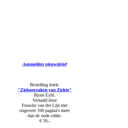
Aanmelden nieuwsbrief
Bestelling boek:
"Zielsoorzaken van Ziekte"
Bjorn Eybl.
Vertaald door
Froucke van der Lijn met
ongeveer 100 pagina's meer
dan de oude editie.
€ 59,-