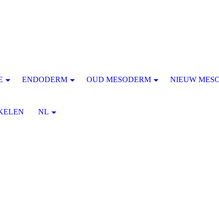
E
ENDODERM
OUD MESODERM
NIEUW MES
KELEN
NL