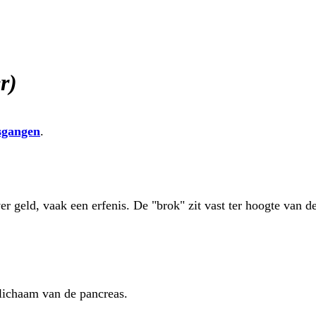
r)
sgangen
.
r geld, vaak een erfenis. De "brok" zit vast ter hoogte van d
lichaam van de pancreas.