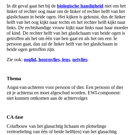
In dit geval gaat het bij de
biologische handigheid
niet om het
linker of rechter oog maar om de linker of rechter helft van het
glaslichaam in beide ogen. Het kijken is gekruist, dus de linker
helft van het oog kijkt naar rechts en het rechter helft kijkt naar
links. De rechtshandige vrouw kijkt naar links naar haar moeder
of kind. De rechter helft van het glaslichaam van beide ogen is
getroffen als het om één van hen gaat en als het om een 3e
persoon gaat, dan zal de linker helft van het glaslichaam in
beide ogen getroffen zijn.
Zie ook:
ooglid, hoornvlies, lens
,
netvlies
.
Thema
Angst-van-achteren voor persoon of dier. Een persoon of dier
zit je achterna en moet afgeschud worden. EWI-component:
niet kunnen ontkomen aan de achtervolger.
CA-fase
Celafbouw van het glasachtig lichaam en plotselinge
vertroebeling van één of beide helft(en) van het glasachtig