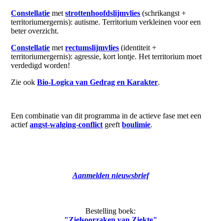
Constellatie
met
strottenhoofdslijmvlies
(schrikangst +
territoriumergernis): autisme. Territorium verkleinen voor een
beter overzicht.
Constellatie
met
rectumslijmvlies
(identiteit +
territoriumergernis): agressie, kort lontje. Het territorium moet
verdedigd worden!
Zie ook
Bio-Logica van Gedrag en Karakter
.
Een combinatie van dit programma in de actieve fase met een
actief
angst-walging-conflict
geeft
boulimie
.
Aanmelden nieuwsbrief
Bestelling boek:
"Zielsoorzaken van Ziekte"