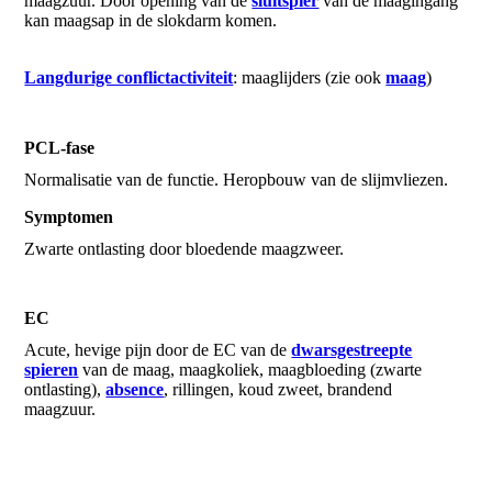
maagzuur. Door opening van de
sluitspier
van de maagingang
kan maagsap in de slokdarm komen.
Langdurige conflictactiviteit
: maaglijders (zie ook
maag
)
PCL-fase
Normalisatie van de functie. Heropbouw van de slijmvliezen.
Symptomen
Zwarte ontlasting door bloedende maagzweer.
EC
Acute, hevige pijn door de EC van de
dwarsgestreepte
spieren
van de maag, maagkoliek, maagbloeding (zwarte
ontlasting),
absence
, rillingen, koud zweet, brandend
maagzuur.