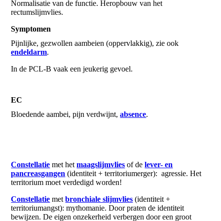
Normalisatie van de functie. Heropbouw van het
rectumslijmvlies.
Symptomen
Pijnlijke, gezwollen aambeien (oppervlakkig), zie ook
endeldarm
.
In de PCL-B vaak een jeukerig gevoel.
EC
Bloedende aambei, pijn verdwijnt,
absence
.
Constellatie
met het
maagslijmvlies
of de
lever- en
pancreasgangen
(identiteit + territoriumerger): agressie. Het
territorium moet verdedigd worden!
Constellatie
met
bronchiale slijmvlies
(identiteit +
territoriumangst): mythomanie. Door praten de identiteit
bewijzen. De eigen onzekerheid verbergen door een groot